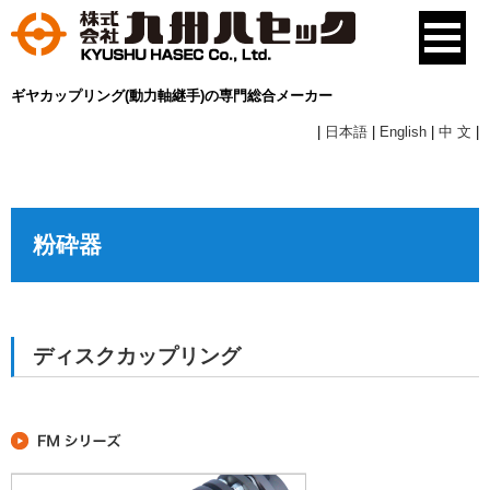
ギヤカップリング(動力軸継手)の専門総合メーカー
|
日本語
|
English
|
中 文
|
粉砕器
ディスクカップリング